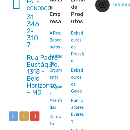
FALE
realbe
a
de
CONOSCO:
Emp
Prod
31
resa
utos
346
2-
A Real
Bebed
310
Bebed
ouros
7
ouros
de
Pressã
Rua Padre
Pedido
o
Eustáquio,
de
1318 -
Orçam
Bebed
Belo
ento
ouros
Horizonte
de
Regiõe
Galão
s
Atenti
Purific
das
adores
Everes
Conta
t
to