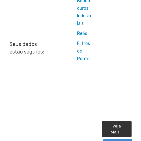
Bebed
ouros
Industr
iais
Refis
Filtros
Seus dados
de
estão seguros:
Ponto
Veja
Mais...