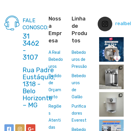
Noss
Linha
FALE
realb
a
de
CONOSCO:
Empr
Produ
31
esa
tos
3462
-
A Real
Bebedo
3107
Bebedo
uros de
uros
Pressão
Rua Padre
Eustáquio,
Pedido
Bebedo
1318 -
de
uros
Belo
Orçam
de
Horizonte
ento
Galão
Regiõe
Purifica
s
dores
Atenti
Everest
das
Bebedo