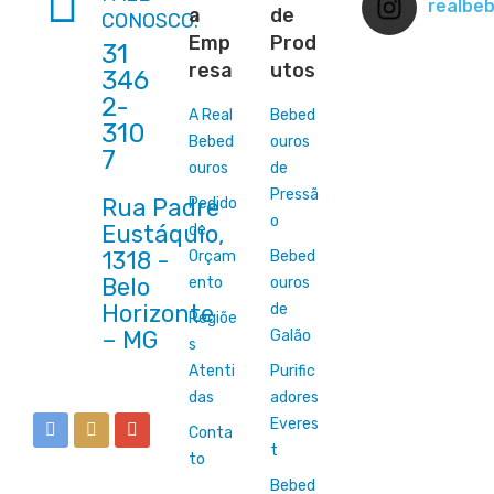
realbe
a
de
CONOSCO:
Emp
Prod
31
resa
utos
346
2-
A Real
Bebed
310
Bebed
ouros
7
ouros
de
Pressã
Rua Padre
Pedido
o
Eustáquio,
de
1318 -
Orçam
Bebed
Belo
ento
ouros
Horizonte
de
Regiõe
Galão
s
Atenti
Purific
das
adores
Everes
Conta
t
to
Bebed