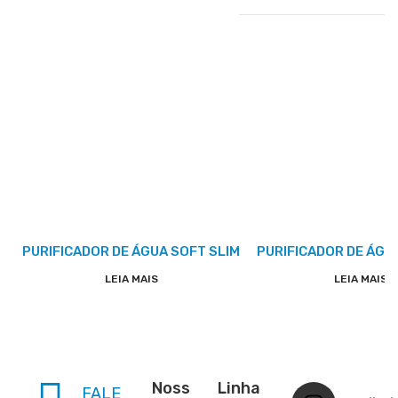
PURIFICADOR DE ÁGUA SOFT SLIM
PURIFICADOR DE ÁGUA
LEIA MAIS
LEIA MAIS
Noss
Linha
FALE