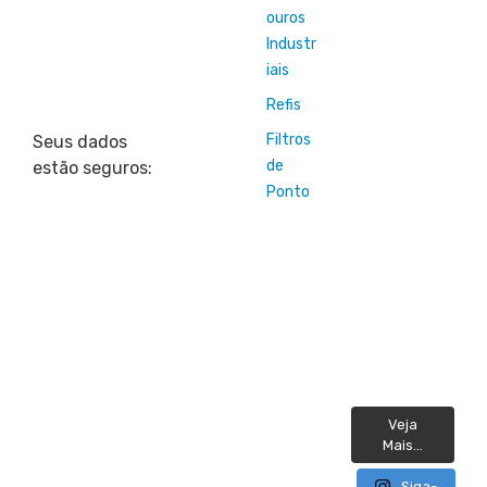
ouros
Industr
iais
Refis
Filtros
Seus dados
de
estão seguros:
Ponto
Veja
Mais...
Siga-