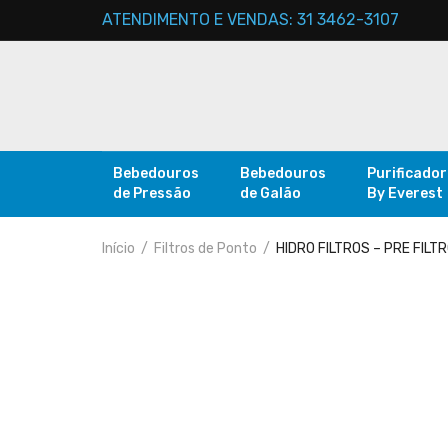
ATENDIMENTO E VENDAS: 31 3462-3107
Bebedouros
Bebedouros
Purificado
de Pressão
de Galão
By Everest
Início
Filtros de Ponto
HIDRO FILTROS – PRE FILTR