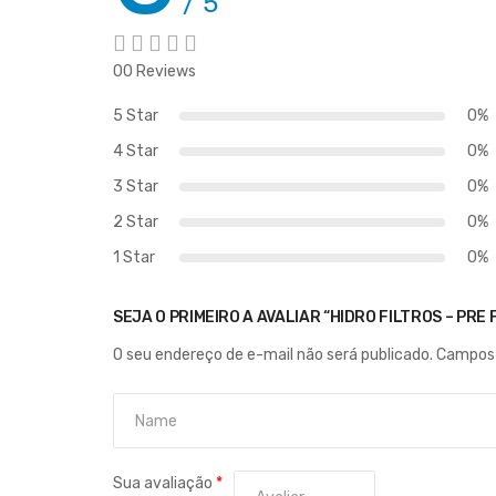
/ 5
00 Reviews
5 Star
0%
4 Star
0%
3 Star
0%
2 Star
0%
1 Star
0%
SEJA O PRIMEIRO A AVALIAR “HIDRO FILTROS – PRE
O seu endereço de e-mail não será publicado.
Campos 
Sua avaliação
*