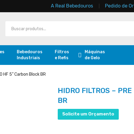
A Real Bebedouros
Pedido de O
res
Bebedouros
Filtros
Máquinas
Industriais
e Refis
de Gelo
O HF 5” Carbon Block BR
HIDRO FILTROS – PRE 
BR
Solicite um Orçamento