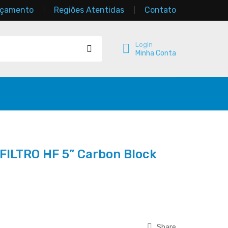
rçamento
Regiões Atentidas
Contato
Login
Minha Conta
FILTRO HF 5” Carbon Block
Share