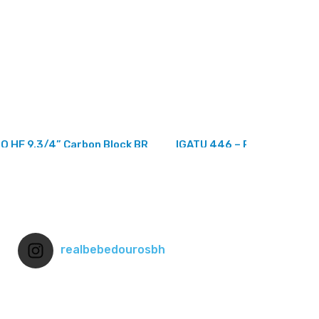
O HF 9.3/4” Carbon Block BR
IGATU 446 – Pré Filtro
realbebedourosbh