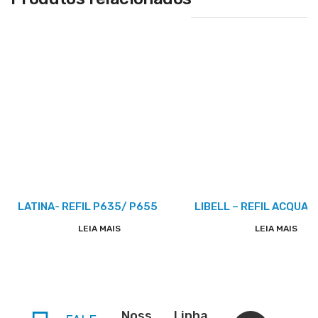
LATINA- REFIL P635/ P655
LIBELL – REFIL ACQUAF
LEIA MAIS
LEIA MAIS
Noss
Linha