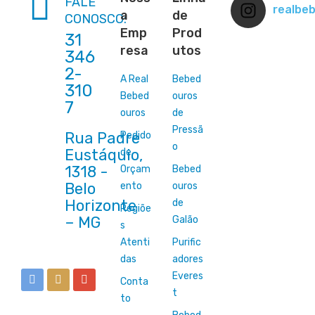
FALE
realbe
a
de
CONOSCO:
Emp
Prod
31
resa
utos
346
2-
A Real
Bebed
310
Bebed
ouros
7
ouros
de
Pressã
Rua Padre
Pedido
o
Eustáquio,
de
1318 -
Orçam
Bebed
Belo
ento
ouros
Horizonte
de
Regiõe
Galão
s
Atenti
Purific
das
adores
Everes
Conta
t
to