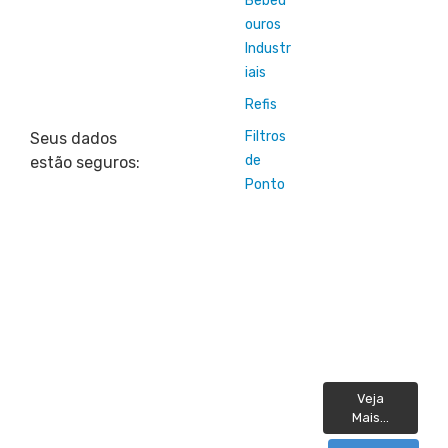
Bebed
ouros
Industr
iais
Refis
Filtros
Seus dados
de
estão seguros:
Ponto
Veja
Mais...