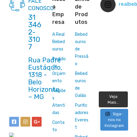
FALE
realbe
a
de
CONOSCO:
Emp
Prod
31
resa
utos
346
2-
A Real
Bebed
310
Bebed
ouros
7
ouros
de
Pressã
Rua Padre
Pedido
o
Eustáquio,
de
1318 -
Orçam
Bebed
Belo
ento
ouros
Horizonte
de
Regiõe
Galão
Veja
s
Mais...
Atenti
Purific
das
adores
Siga-
Everes
nos no
Conta
Instagram
t
to