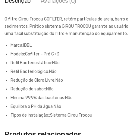
Descrição
Avaliações (0)
O filtro Girou Trocou COFILTER, retém partículas de areia, barro e
sedimentos. Prático sistema GIROU TROCOU garante ao usuário
uma fácil substituição do filtro e manutenção do equipamento.
Marca:IBBL
Modelo:Cofilter – Pré C+3
Refil Bacteriostático:Não
Refil Bacteriológico:Não
Redução de Cloro Livre:Não
Redução de sabor:Não
Elimina 99,9% das bactérias:Não
Equilibra o PH da água:Não
Tipos de Instalação::Sistema Girou Trocou
Produtos relacionados