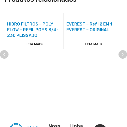
HIDRO FILTROS – POLY
EVEREST – Refil 2 EM 1
FLOW – REFIL POE 9.3/4-
EVEREST – ORIGINAL
230 PLISSADO
LEIA MAIS
LEIA MAIS
Noss
Linha