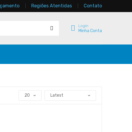
rçamento
Regiões Atentidas
Contato
Login
Minha Conta