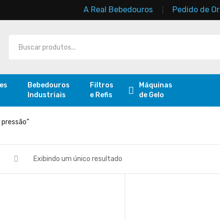
A Real Bebedouros
Pedido de O
res
Bebedouros
Filtros
Máquinas
Industriais
e Refis
de Gelo
 pressão”
Exibindo um único resultado