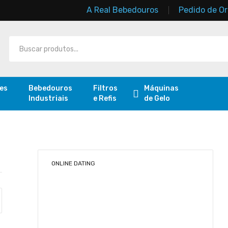
A Real Bebedouros
Pedido de O
res
Bebedouros
Filtros
Máquinas
Industriais
e Refis
de Gelo
ONLINE DATING