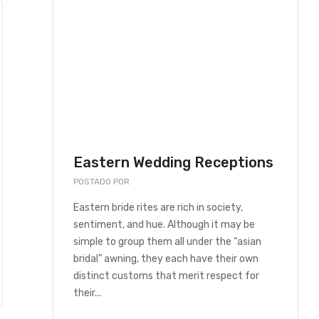
GORIZED
UNCATEGORIZED
Eastern Wedding Receptions
POSTADO POR
REAL BEBEDOUROS
Eastern bride rites are rich in society,
sentiment, and hue. Although it may be
simple to group them all under the “asian
duction of Young Internet marketers
The right way to D
bridal” awning, they each have their own
distinct customs that merit respect for
, 2023
dezembro 4, 2023
their...