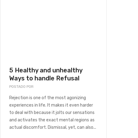
5 Healthy and unhealthy
Ways to handle Refusal
POSTADO POR
REAL BEBEDOUROS
Rejection is one of the most agonizing
experiences in life. It makes it even harder
esign a Board Area
to deal with because it jolts our sensations
and activates the exact mental regions as
actual discomfort. Dismissal, yet, can also...