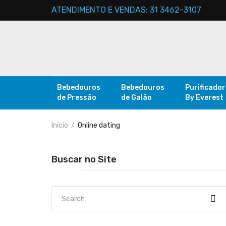
ATENDIMENTO E VENDAS: 31 3462-3107
Bebedouros
Bebedouros
Purificado
de Pressão
de Galão
By Everest
Início
Online dating
Buscar no Site