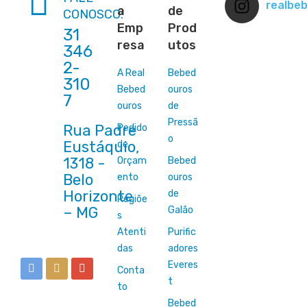
realbe
a
de
CONOSCO:
Emp
Prod
31
resa
utos
346
2-
A Real
Bebed
310
Bebed
ouros
7
ouros
de
Pressã
Rua Padre
Pedido
The right way 
o
Eustáquio,
de
dezembro 4, 2023
1318 -
Orçam
Bebed
Belo
ento
ouros
ntroduction of Young Internet marketers
Horizonte
de
Regiõe
ro 4, 2023
Galão
s
Atenti
Purific
das
adores
Everes
Conta
t
to
Bebed